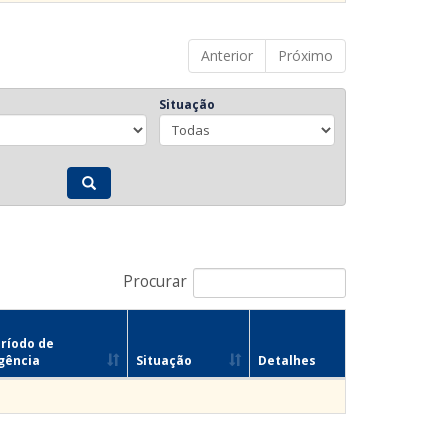
Anterior
Próximo
Situação
Procurar
ríodo de
gência
Situação
Detalhes