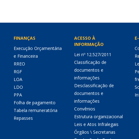
FINANÇAS
ACESSO À
E-
INFORMAÇÃO
Execução Orçamentária
Co
Lei nº 12.527/2011
e Financeira
Re
Classificação de
RREO
Le
documentos e
RGF
P
informações
LOA
fr
Desclassificação de
LDO
So
documentos e
PPA
I
informações
Folha de pagamento
Convênios
Tabela remuneratória
Estrutura organizacional
Repasses
Leis e Atos Infralegais
Órgãos \ Secretarias