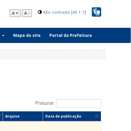
Alto contraste [Alt + 3]
A +
A -
a
Mapa do site
Portal da Prefeitura
Procurar:
Arquivo
Data de publicação