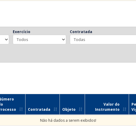
Exercício
Contratada
Número
do
Valor do
Pe
Processo
Contratada
Objeto
Instrumento
Vi
Não há dados a serem exibidos!