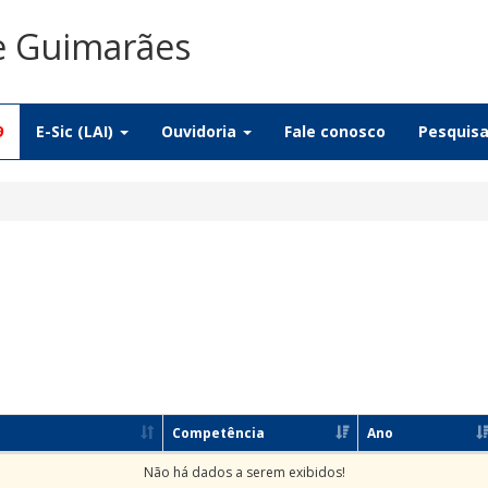
De Guimarães
9
E-Sic (LAI)
Ouvidoria
Fale conosco
Pesquis
Competência
Ano
Não há dados a serem exibidos!