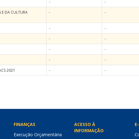
-
-
S E DA CULTURA
-
-
-
-
-
-
-
-
-
-
ACS 2021
-
-
FINANÇAS
ACESSO À
E-
INFORMAÇÃO
Execução Orçamentária
Co