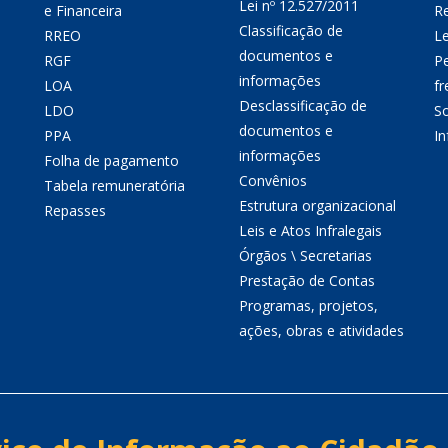
Lei nº 12.527/2011
e Financeira
Re
Classificação de
RREO
Le
documentos e
RGF
P
informações
LOA
fr
Desclassificação de
LDO
So
documentos e
PPA
I
informações
Folha de pagamento
Convênios
Tabela remuneratória
Estrutura organizacional
Repasses
Leis e Atos Infralegais
Órgãos \ Secretarias
Prestação de Contas
Programas, projetos,
ações, obras e atividades