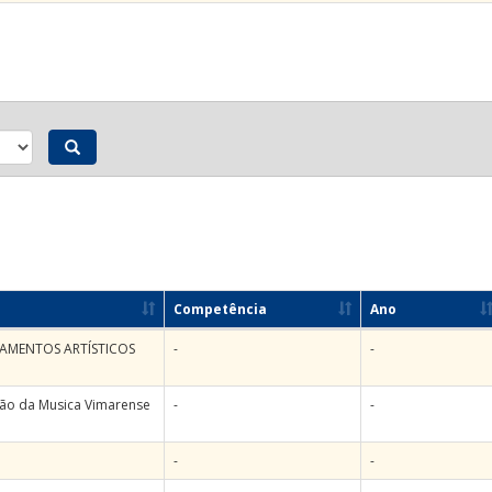
Competência
Ano
IPAMENTOS ARTÍSTICOS
-
-
ção da Musica Vimarense
-
-
-
-