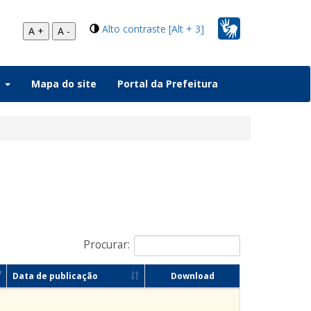
Alto contraste [Alt + 3]
A +
A -
a
Mapa do site
Portal da Prefeitura
Procurar:
Data de publicação
Download