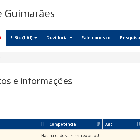
De Guimarães
9
E-Sic (LAI)
Ouvidoria
Fale conosco
Pesquis
s
tos e informações
Competência
Ano
Não há dados a serem exibidos!